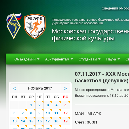
Сведения об об
Федеральное государственное бюджетное образова
учреждение высшего образования
Московская государствен
физической культуры
Об академии
Абитуриентам
Студентам
Наука
С
07.11.2017 - XXX Мо
баскетбол (девушки)
«
»
НОЯБРЬ 2017
Место проведения: г. Москва, з
Время проведения с 18:15 до 20
ПН
ВТ
СР
ЧТ
ПТ
СБ
ВС
1
2
3
4
5
6
7
8
9
10
11
12
МАИ - МГАФК
13
14
15
16
17
18
19
Счет: 38:81
26