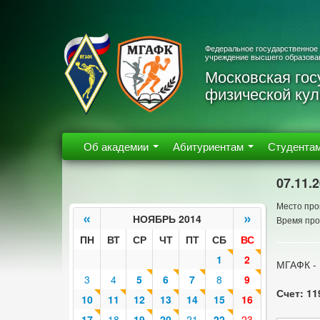
Федеральное государственное
учреждение высшего образова
Московская гос
физической кул
Об академии
Абитуриентам
Студента
07.11.
Место про
«
»
НОЯБРЬ 2014
Время про
ПН
ВТ
СР
ЧТ
ПТ
СБ
ВС
1
2
МГАФК - 
3
4
5
6
7
8
9
Счет: 11
10
11
12
13
14
15
16
17
18
19
20
21
22
23