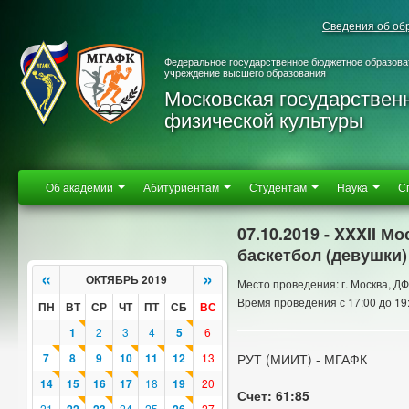
Сведения об об
Федеральное государственное бюджетное образова
учреждение высшего образования
Московская государствен
физической культуры
Об академии
Абитуриентам
Студентам
Наука
С
07.10.2019 - XXXII 
баскетбол (девушки)
«
»
ОКТЯБРЬ 2019
Место проведения: г. Москва, 
Время проведения с 17:00 до 19
ПН
ВТ
СР
ЧТ
ПТ
СБ
ВС
1
2
3
4
5
6
7
8
9
10
11
12
13
РУТ (МИИТ) - МГАФК
14
15
16
17
18
19
20
Счет: 61:85
21
24
25
27