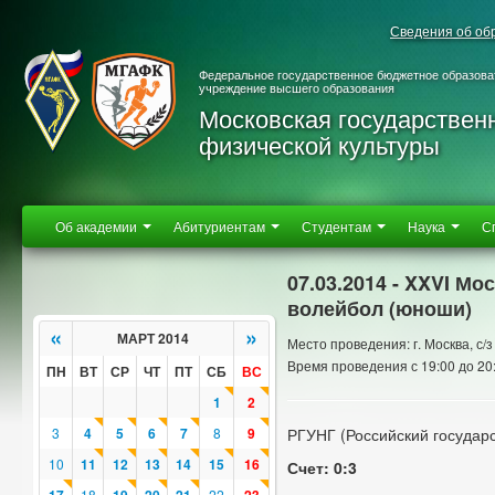
Сведения об об
Федеральное государственное бюджетное образова
учреждение высшего образования
Московская государствен
физической культуры
Об академии
Абитуриентам
Студентам
Наука
С
07.03.2014 - XXVI М
волейбол (юноши)
«
»
МАРТ 2014
Место проведения: г. Москва, с/з
Время проведения с 19:00 до 20
ПН
ВТ
СР
ЧТ
ПТ
СБ
ВС
1
2
3
4
5
6
7
8
9
РГУНГ (Российский государс
10
11
12
13
14
15
16
Счет: 0:3
18
22