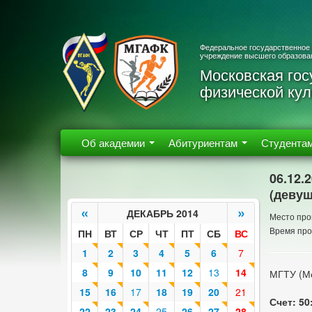
Федеральное государственное
учреждение высшего образова
Московская гос
физической кул
Об академии
Абитуриентам
Студента
06.12.
(девуш
«
»
ДЕКАБРЬ 2014
Место пров
Время про
ПН
ВТ
СР
ЧТ
ПТ
СБ
ВС
1
2
3
4
5
6
7
8
9
10
11
12
13
14
МГТУ (Мо
15
16
17
18
19
20
21
Счет: 50
22
23
24
25
26
27
28