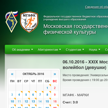
Сведения об об
Федеральное государственное бюджетное образова
учреждение высшего образования
Московская государствен
физической культуры
Об академии
Абитуриентам
Студентам
Наука
С
06.10.2016 - XXIX М
волейбол (девушки)
«
»
ОКТЯБРЬ 2016
Место проведения: Универсальн
Время проведения с 19:00 до 20
ПН
ВТ
СР
ЧТ
ПТ
СБ
ВС
1
2
3
4
5
6
7
8
9
МГАФК - МАРХИ
10
11
12
13
14
15
16
Счет: 3:0
21