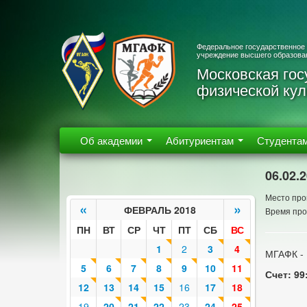
Федеральное государственное
учреждение высшего образова
Московская гос
физической кул
Об академии
Абитуриентам
Студента
06.02.
Место про
«
»
ФЕВРАЛЬ 2018
Время про
ПН
ВТ
СР
ЧТ
ПТ
СБ
ВС
1
2
3
4
МГАФК - 
5
6
7
8
9
10
11
Счет: 99:
12
13
14
15
16
17
18
19
20
21
22
23
24
25