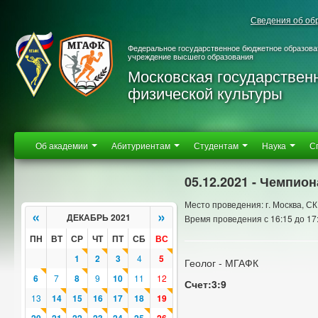
Сведения об об
Федеральное государственное бюджетное образова
учреждение высшего образования
Московская государствен
физической культуры
Об академии
Абитуриентам
Студентам
Наука
С
05.12.2021 - Чемпио
Место проведения: г. Москва, 
«
»
ДЕКАБРЬ 2021
Время проведения с 16:15 до 17
ПН
ВТ
СР
ЧТ
ПТ
СБ
ВС
1
2
3
4
5
Геолог - МГАФК
6
7
8
9
10
11
12
Счет:3:9
13
14
15
16
17
18
19