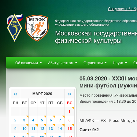
Сведения об об
Федеральное государственное бюджетное образова
учреждение высшего образования
Московская государствен
физической культуры
Об академии
Абитуриентам
Студентам
Наука
С
05.03.2020 - XXXII 
мини-футбол (мужч
«
»
МАРТ 2020
Место проведения: Универсальн
Время проведения с 18:30 до 20
ПН
ВТ
СР
ЧТ
ПТ
СБ
ВС
1
2
3
4
5
6
7
8
МГАФК — РХТУ им. Мендел
9
10
11
12
13
14
15
Счет: 9:2
16
18
20
21
22