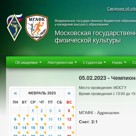
Сведения об об
Федеральное государственное бюджетное образова
учреждение высшего образования
Московская государствен
физической культуры
Об академии
Абитуриентам
Студентам
Наука
С
05.02.2023 - Чемпио
Место проведения: МОСГУ
«
»
ФЕВРАЛЬ 2023
Время проведения с 13:00 до 15
ПН
ВТ
СР
ЧТ
ПТ
СБ
ВС
1
2
3
4
5
МГАФК - Адреналин
6
7
8
9
10
11
12
Счет
:
2:1
13
14
15
16
17
18
19
24
25