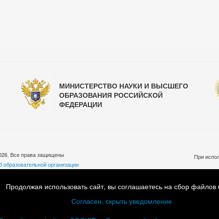
МИНИСТЕРСТВО НАУКИ И ВЫСШЕГО
ОБРАЗОВАНИЯ РОССИЙСКОЙ
ФЕДЕРАЦИИ
026. Все права защищены
При испол
б образовательной организации
бработки персональных данных
ковская обл., Люберецкий р-н, пос. Малаховка, ул. Шоссейная, д.33
Продолжая использовать сайт, вы соглашаетесь на сбор файлов 
7 (495) 501-55-45 Email:
info@mgafk.ru
Согласен, скрыть уведомление
: пн-пт с 9:00 до 18:00, обед с 13:00 до 14:00