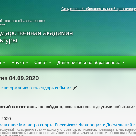
Сведения об образовательной организац
 бюджетное образовательное
ния
ударственная академия
ьтуры
м
Наука
Спорт
Дополнительное образование
ия 04.09.2020
 информацию в календарь событий
ятий в этот день не найдено,
ознакомьтесь с другими событиями
.2020
равление Министра спорта Российской Федерации с Днём знаний и 
е друзья! Поздравляю всех учащихся, студентов, аспирантов, преподавателей, тренер
ений спортивной направленности с Днѐм знаний и началом нового учебного года! В с
ания напрямую...