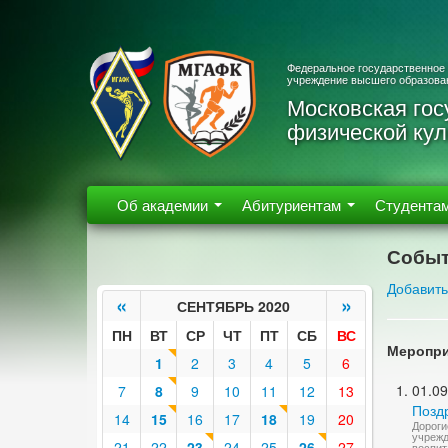
Федеральное государственное
учреждение высшего образова
Московская гос
физической кул
Об академии
Абитуриентам
Студента
Событ
Добавить
«
»
СЕНТЯБРЬ 2020
ПН
ВТ
СР
ЧТ
ПТ
СБ
ВС
Меропри
1
2
3
4
5
6
01.09
7
8
9
10
11
12
13
Позд
14
15
16
17
18
19
20
Дороги
учрежд
21
22
23
24
25
26
27
воспит