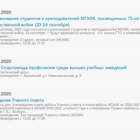
.2020
внования студентов и преподавателей МГАФК, посвященных 75-ой
ственной войне (23-24 сентября)
сентября 2020 года состоятся соревнования студентов и преподавателей МГАФК, посв
твенной войне. 23 сентября — будут проводится конкурсы: «От значка ГТО к олимпий
ния:...
проведения: Стадион, актовый зал (МГАФК)
проведения с 12:30 до 17:00
.2020
I Спартакиада профсоюзов среди высших учебных заведений
тлетический кросс
проведения: г. Жуковский, ул. Комсомольская, д. 9
.2020
дание Ученого совета
ка дня: Утверждение плана работы Ученого совета и плана работы МГАФК на 2020-2021 
приемной кампании в МГАФК 2020-2021 учебного года и утверждение Правил приема в 
н Г.Е.). Выборы...
проведения: Зал заседаний Ученого совета (МГАФК)
проведения с 15:00 до 17:30