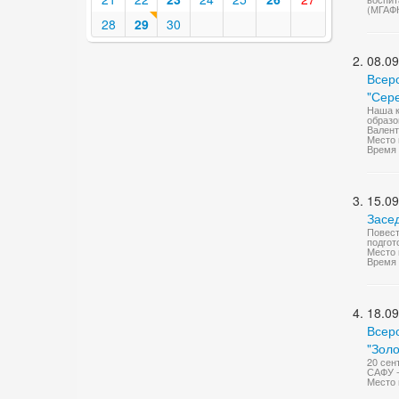
(МГАФ
28
29
30
08.09
Всер
"Сере
Наша к
образо
Валент
Место 
Время 
15.09
Засе
Повест
подгот
Место 
Время 
18.09
Всер
"Золо
20 сен
САФУ -
Место 