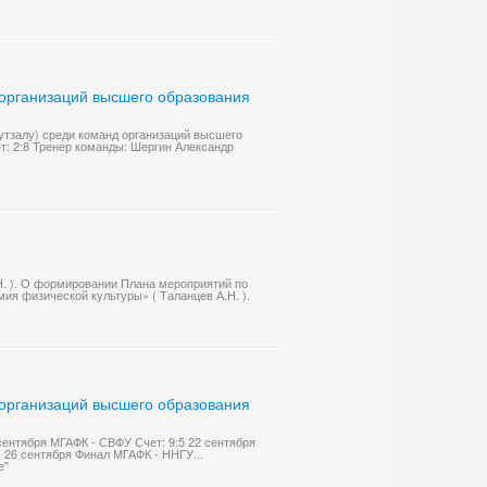
 организаций высшего образования
тзалу) среди команд организаций высшего
ет: 2:8 Тренер команды: Шергин Александр
Н. ). О формировании Плана мероприятий по
я физической культуры» ( Таланцев А.Н. ).
 организаций высшего образования
 сентября МГАФК - СВФУ Счет: 9:5 22 сентября
 26 сентября Финал МГАФК - ННГУ...
е"