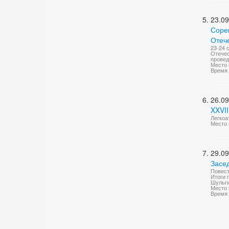
23.09
Соре
Отече
23-24 
Отечес
проведе
Место 
Время 
26.09
XXVI
Легкоа
Место 
29.09
Засе
Повест
Итоги 
Шульги
Место 
Время 