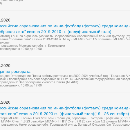
К)
.2020
оссийские соревнования по мини-футболу (футзалу) среди команд
бряная лига" сезона 2019-2010 гг. (полуфинальный этап)
оманды вышла в финальную часть Всероссийских соревнований по мини-футболу (фу
вания "Золотая лига" сезона 2019-2010 гг. МГоу - МГАФК Счет 1:5 Коломна - МГАФК Сч
инович.
проведения: Московская обл., г. Котельники
проведения с 10:00 до 12:00
.2020
дание ректората
ка дня: Утверждение Плана работы ректората на 2020-2021 учебный год ( Таланцев А.
овке к проведению самообследования ФГБОУ ВО «Московская государственная академи
проведения: Зал заседаний Ученого Совета (МГАФК)
проведения с 15:00 до 17:00
.2020
оссийские соревнования по мини-футболу (футзалу) среди команд
тая лига" сезона 2019-2020 гг. (финальный этап)(19 - 26 сентября)
тября МГАФК - Горный Счет 5:0 Голы: Сабанцев, Коробицин, Тохтаров, Графский (2) 21
 МГАФК Счет: 1:8 23 сентября МГАФК - ННГУ Счет: 7:0 25 сентября 1/2 финала МГАФК -
проведения: Нижегородская обл., Городецкий р-н, д. Большой Суходол, б/о "Изумрудно