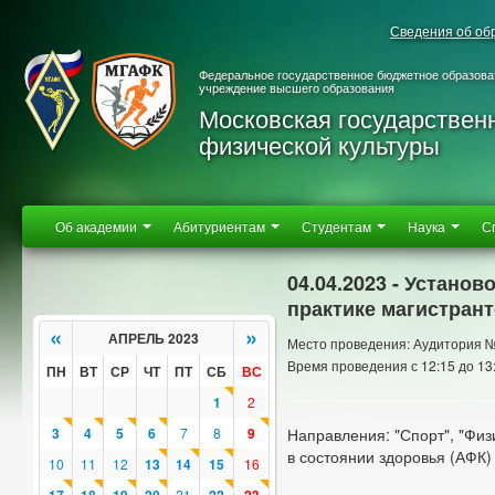
Сведения об об
Федеральное государственное бюджетное образова
учреждение высшего образования
Московская государствен
физической культуры
Об академии
Абитуриентам
Студентам
Наука
С
04.04.2023 - Устано
практике магистрант
«
»
АПРЕЛЬ 2023
Место проведения: Аудитория 
Время проведения с 12:15 до 13
ПН
ВТ
СР
ЧТ
ПТ
СБ
ВС
1
2
3
4
5
6
7
8
9
Направления: "Спорт", "Физ
в состоянии здоровья (АФК)
10
11
12
13
14
15
16
21