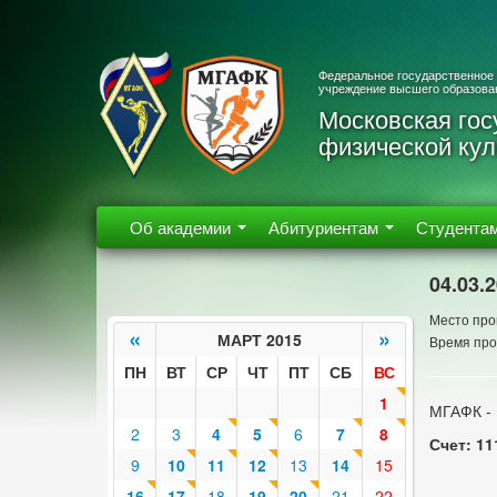
Федеральное государственное
учреждение высшего образова
Московская гос
физической кул
Об академии
Абитуриентам
Студента
04.03.
Место про
«
»
МАРТ 2015
Время про
ПН
ВТ
СР
ЧТ
ПТ
СБ
ВС
1
МГАФК - 
2
3
4
5
6
7
8
Счет: 11
9
10
11
12
13
14
15
16
17
18
19
20
21
22