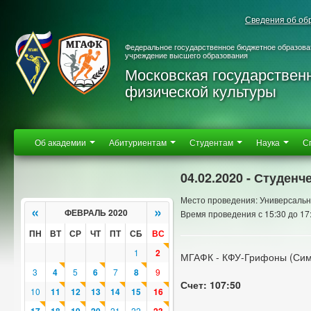
Сведения об об
Федеральное государственное бюджетное образова
учреждение высшего образования
Московская государствен
физической культуры
Об академии
Абитуриентам
Студентам
Наука
С
04.02.2020 - Студен
Место проведения: Универсальн
«
»
ФЕВРАЛЬ 2020
Время проведения с 15:30 до 17
ПН
ВТ
СР
ЧТ
ПТ
СБ
ВС
1
2
МГАФК - КФУ-Грифоны (Си
3
4
5
6
7
8
9
Счет: 107:50
10
11
12
13
14
15
16
21
22