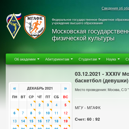
Сведения об об
Федеральное государственное бюджетное образова
учреждение высшего образования
Московская государствен
физической культуры
Об академии
Абитуриентам
Студентам
Наука
С
03.12.2021 - XXXIV 
баскетбол (девушки)
«
»
ДЕКАБРЬ 2021
Место проведения: Москва, С/З 
ПН
ВТ
СР
ЧТ
ПТ
СБ
ВС
1
2
3
4
5
МГУ - МГАФК
6
7
8
9
10
11
12
Счет: 60 : 92
13
14
15
16
17
18
19