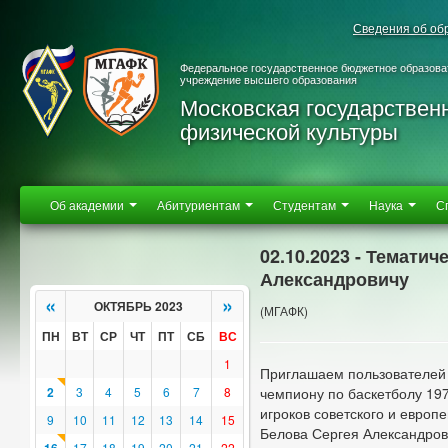
Сведения об об
Федеральное государственное бюджетное образова
учреждение высшего образования
Московская государствен
физической культуры
Об академии
Абитуриентам
Студентам
Наука
С
02.10.2023 - Темати
Александровичу
«
»
ОКТЯБРЬ 2023
(МГАФК)
ПН
ВТ
СР
ЧТ
ПТ
СБ
ВС
1
Приглашаем пользователей 
2
3
4
5
6
7
8
чемпиону по баскетболу 197
игроков советского и европ
9
10
11
12
13
14
15
Белова Сергея Александров
17
18
19
20
21
22