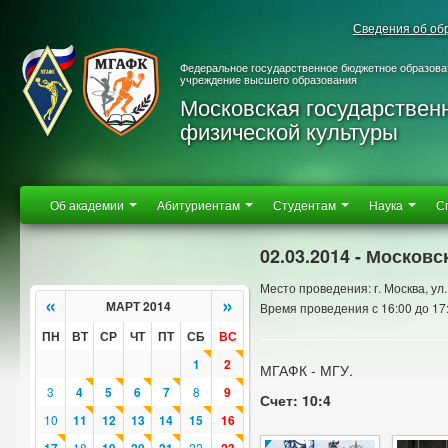
Сведения об об
Федеральное государственное бюджетное образова
учреждение высшего образования
Московская государствен
физической культуры
Об академии
Абитуриентам
Студентам
Наука
С
02.03.2014 - Москов
Место проведения: г. Москва, ул.
«
»
МАРТ 2014
Время проведения с 16:00 до 17
ПН
ВТ
СР
ЧТ
ПТ
СБ
ВС
1
2
МГАФК - МГУ.
3
4
5
6
7
8
9
Счет: 10:4
10
11
12
13
14
15
16
18
22