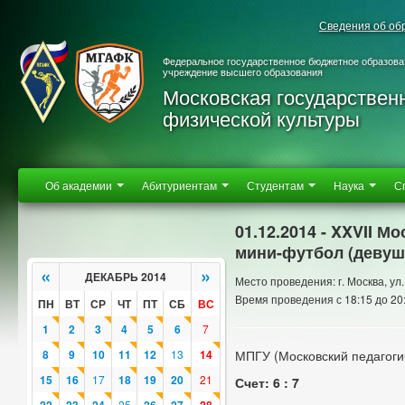
Сведения об об
Федеральное государственное бюджетное образова
учреждение высшего образования
Московская государствен
физической культуры
Об академии
Абитуриентам
Студентам
Наука
С
01.12.2014 - XXVII 
мини-футбол (девуш
«
»
ДЕКАБРЬ 2014
Место проведения: г. Москва, ул. 
Время проведения с 18:15 до 20
ПН
ВТ
СР
ЧТ
ПТ
СБ
ВС
1
2
3
4
5
6
7
8
9
10
11
12
13
14
МПГУ (Московский педагоги
15
16
17
18
19
20
21
Счет: 6 : 7
25