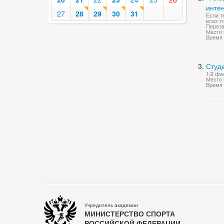
инте
27
28
29
30
31
Если т
всех т
Перезв
Место 
Время 
Студ
1/2 фи
Место 
Время 
Учредитель академии
МИНИСТЕРСТВО СПОРТА
РОССИЙСКОЙ ФЕДЕРАЦИИ