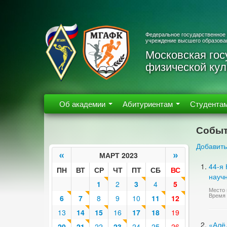
Федеральное государственное
учреждение высшего образова
Московская гос
физической кул
Об академии
Абитуриентам
Студента
Событ
Добавить
«
»
МАРТ 2023
44-я
ПН
ВТ
СР
ЧТ
ПТ
СБ
ВС
научн
1
2
3
4
5
Место 
Время 
6
7
8
9
10
11
12
13
14
15
16
17
18
19
«Алё
20
21
22
23
24
25
26