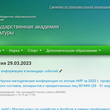
Сведения об образовательной организац
 бюджетное образовательное
ния
ударственная академия
ьтуры
м
Наука
Спорт
Дополнительное образование
ия 29.03.2023
 информацию в календарь событий
 Научно-методическая конференция по итогам НИР за 2022 г. проф
ого составов, аспирантов и прикрепленных лиц МГАФК (29 - 31 ма
проведения: Зал заседаний Ученого совета (МГАФК)
проведения с 12:15 до 17:00
, реф!» Мастер-класс по судейству в футболе в рамках профориен