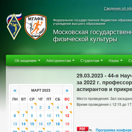
Сведения об об
Федеральное государственное бюджетное образова
учреждение высшего образования
Московская государствен
физической культуры
Об академии
Абитуриентам
Студентам
Наука
С
29.03.2023 - 44-я Н
за 2022 г. профессо
аспирантов и прикре
«
»
МАРТ 2023
Место проведения: Зал заседан
ПН
ВТ
СР
ЧТ
ПТ
СБ
ВС
Время проведения с 12:15 до 17
1
2
3
4
5
6
7
8
9
10
11
12
13
14
15
16
17
18
19
Программа конфере
22
24
25
26