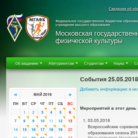
Сведения об об
Федеральное государственное бюджетное образова
учреждение высшего образования
Московская государствен
физической культуры
Об академии
Абитуриентам
Студентам
Наука
С
События 25.05.201
Добавить информацию в ка
«
»
МАЙ 2018
ПН
ВТ
СР
ЧТ
ПТ
СБ
ВС
Мероприятий в этот день 
1
2
3
4
5
6
03.05.2018
7
8
9
10
11
12
13
Всероссийские соревно
14
15
16
17
18
19
20
образования сезона 2017
Место проведения: Московская 
21
22
25
26
27