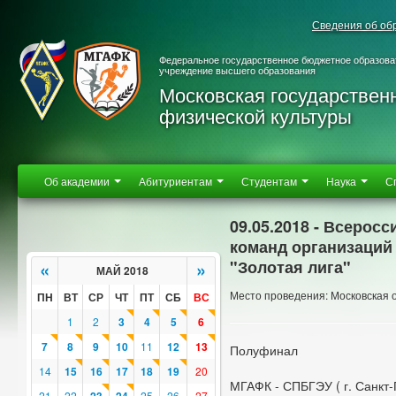
Сведения об об
Федеральное государственное бюджетное образова
учреждение высшего образования
Московская государствен
физической культуры
Об академии
Абитуриентам
Студентам
Наука
С
09.05.2018 - Всерос
команд организаций 
"Золотая лига"
«
»
МАЙ 2018
Место проведения: Московская об
ПН
ВТ
СР
ЧТ
ПТ
СБ
ВС
1
2
3
4
5
6
7
8
9
10
11
12
13
Полуфинал
14
15
16
17
18
19
20
МГАФК - СПБГЭУ ( г. Санкт-
21
22
25
26
27