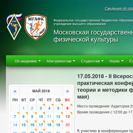
Сведения об об
Федеральное государственное бюджетное образова
учреждение высшего образования
Московская государствен
физической культуры
Об академии
Абитуриентам
Студентам
Наука
С
17.05.2018 - II Все
практическая конфе
теории и методики ф
«
»
МАЙ 2018
мая)
ПН
ВТ
СР
ЧТ
ПТ
СБ
ВС
Место проведения: Аудитория 3
1
2
3
4
5
6
Время проведения с 12:00 до 17
7
8
9
10
11
12
13
14
15
16
17
18
19
20
К участию в конференции п
21
22
25
26
27