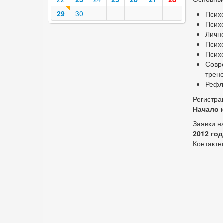
29
30
Псих
Псих
Лично
Псих
Псих
Совр
трене
Рефл
Регистра
Начало 
Заявки н
2012 год
Контактн