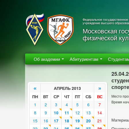
Федеральное государственное
учреждение высшего образова
Московская гос
физической кул
Об академии
Абитуриентам
Студента
25.04.
студен
спорт
«
»
АПРЕЛЬ 2013
ПН
ВТ
СР
ЧТ
ПТ
СБ
ВС
Место про
Время нач
1
2
3
4
5
6
7
8
9
10
11
12
13
14
Материал
15
16
17
18
19
20
21
Основны
22
23
24
25
26
27
28