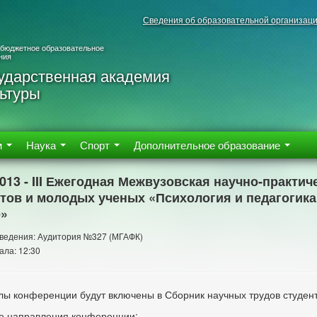
Сведения об образовательной организац
 бюджетное образовательное
ния
ударственная академия
ьтуры
м
Наука
Спорт
Дополнительное образование
2013 - III Ежегодная Межвузовская научно-практи
тов и молодых ученых «Психология и педагогика
е»
ведения: Аудитория №327 (МГАФК)
ала: 12:30
ы конференции будут включены в Сборник научных трудов студент
е направления конференции: