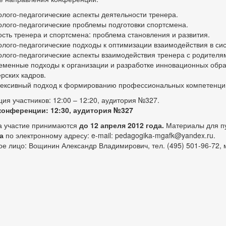
олого-педагогические аспекты деятельности тренера.
олого-педагогические проблемы подготовки спортсмена.
сть тренера и спортсмена: проблема становления и развития.
олого-педагогические подходы к оптимизации взаимодействия в си
олого-педагогические аспекты взаимодействия тренера с родителя
еменные подходы к организации и разработке инновационных образ
рских кадров.
ексивный подход к формированию профессиональных компетенций
ция участников: 12:00 – 12:20, аудитория №327.
конференции: 12:30, аудитория №327
а участие принимаются
до 12 апреля 2012 года.
Материалы для пу
а
по электронному адресу: e-mail: pedagogika-mgafk@yandex.ru.
ое лицо: Вощинин Александр Владимирович, тел. (495) 501-96-72, м