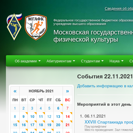
Сведения об об
Федеральное государственное бюджетное образова
учреждение высшего образования
Московская государствен
физической культуры
Об академии
Абитуриентам
Студентам
Наука
С
События 22.11.202
Добавить информацию в ка
«
»
НОЯБРЬ 2021
ПН
ВТ
СР
ЧТ
ПТ
СБ
ВС
Мероприятий в этот день 
1
2
3
4
5
6
7
06.11.2021
8
9
10
11
12
13
14
XXVIII Спартакиада про
15
16
17
18
19
20
21
Пауэрлифтинг
Место проведения: Зал тяжело
22
27
28