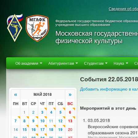
Сведения об об
Федеральное государственное бюджетное образова
учреждение высшего образования
Московская государствен
физической культуры
Об академии
Абитуриентам
Студентам
Наука
С
События 22.05.201
Добавить информацию в ка
«
»
МАЙ 2018
ПН
ВТ
СР
ЧТ
ПТ
СБ
ВС
Мероприятий в этот день 
1
2
3
4
5
6
03.05.2018
7
8
9
10
11
12
13
Всероссийские соревно
14
15
16
17
18
19
20
образования сезона 2017
Место проведения: Московская 
21
22
25
26
27