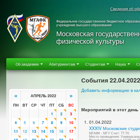
Сведения об об
Федеральное государственное бюджетное образова
учреждение высшего образования
Московская государствен
физической культуры
Об академии
Абитуриентам
Студентам
Наука
С
События 22.04.202
Добавить информацию в ка
«
»
АПРЕЛЬ 2022
ПН
ВТ
СР
ЧТ
ПТ
СБ
ВС
Мероприятий в этот день 
1
2
3
01.04.2022
4
5
6
7
8
9
10
XXXIV Московские студе
11
12
13
14
15
16
17
МГАФК - МГУ Счет: 77:70
Место проведения: Универсаль
19
22
24
Время проведения с 17:00 до 1