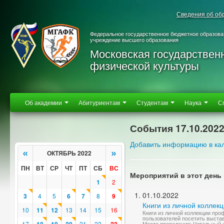
Сведения об об
Федеральное государственное бюджетное образова
учреждение высшего образования
Московская государствен
физической культуры
Об академии
Абитуриентам
Студентам
Наука
С
События 17.10.202
Добавить информацию в ка
«
»
ОКТЯБРЬ 2022
ПН
ВТ
СР
ЧТ
ПТ
СБ
ВС
Мероприятий в этот день 
1
2
01.10.2022
3
4
5
6
7
8
9
Книги из личной коллек
10
11
12
13
14
15
16
Книги из личной коллекции пр
пользователей посетить выстав
17
21
22
Место проведения: Читальный 