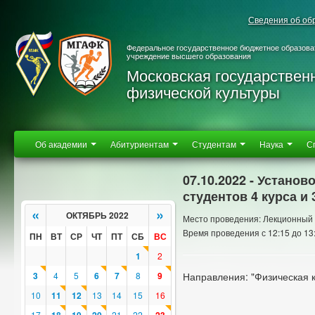
Сведения об об
Федеральное государственное бюджетное образова
учреждение высшего образования
Московская государствен
физической культуры
Об академии
Абитуриентам
Студентам
Наука
С
07.10.2022 - Устано
студентов 4 курса и 
«
»
ОКТЯБРЬ 2022
Место проведения: Лекционный
Время проведения с 12:15 до 13
ПН
ВТ
СР
ЧТ
ПТ
СБ
ВС
1
2
3
4
5
6
7
8
9
Направления: "Физическая 
10
11
12
13
14
15
16
17
21
22