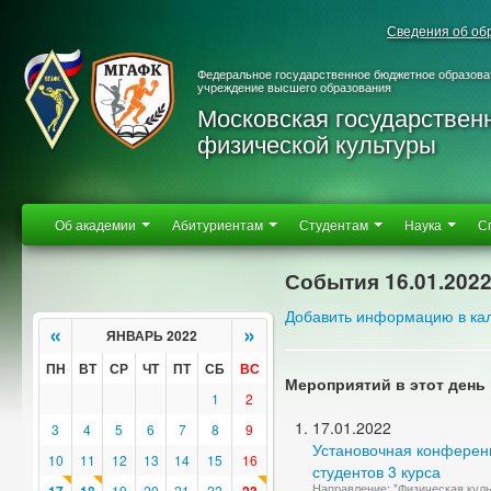
Сведения об об
Федеральное государственное бюджетное образова
учреждение высшего образования
Московская государствен
физической культуры
Об академии
Абитуриентам
Студентам
Наука
С
События 16.01.202
Добавить информацию в ка
«
»
ЯНВАРЬ 2022
ПН
ВТ
СР
ЧТ
ПТ
СБ
ВС
Мероприятий в этот день 
1
2
17.01.2022
3
4
5
6
7
8
9
Установочная конференц
10
11
12
13
14
15
16
студентов 3 курса
Направление: "Физическая куль
19
20
21
22