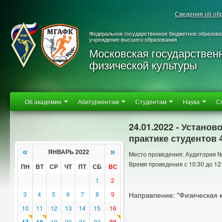
Сведения об об
Федеральное государственное бюджетное образова
учреждение высшего образования
Московская государствен
физической культуры
Об академии
Абитуриентам
Студентам
Наука
С
24.01.2022 - Устано
практике студентов 
«
»
ЯНВАРЬ 2022
Место проведения: Аудитория 
Время проведения с 10:30 до 12
ПН
ВТ
СР
ЧТ
ПТ
СБ
ВС
1
2
3
4
5
6
7
8
9
Направление: "Физическая к
10
11
12
13
14
15
16
19
20
21
22