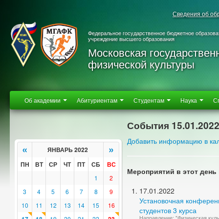
Сведения об об
Федеральное государственное бюджетное образова
учреждение высшего образования
Московская государствен
физической культуры
Об академии
Абитуриентам
Студентам
Наука
С
События 15.01.202
Добавить информацию в ка
«
»
ЯНВАРЬ 2022
ПН
ВТ
СР
ЧТ
ПТ
СБ
ВС
Мероприятий в этот день 
1
2
17.01.2022
3
4
5
6
7
8
9
Установочная конференц
10
11
12
13
14
15
16
студентов 3 курса
Направление: "Физическая куль
19
20
21
22