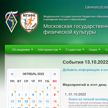
Сведения об об
Федеральное государственное бюджетное образова
учреждение высшего образования
Московская государствен
физической культуры
Об академии
Абитуриентам
Студентам
Наука
С
События 13.10.202
Добавить информацию в ка
«
»
ОКТЯБРЬ 2022
ПН
ВТ
СР
ЧТ
ПТ
СБ
ВС
Мероприятий в этот день 
1
2
01.10.2022
3
4
5
6
7
8
9
Книги из личной коллек
10
11
12
13
14
15
16
Книги из личной коллекции пр
пользователей посетить выстав
17
21
22
Место проведения: Читальный 