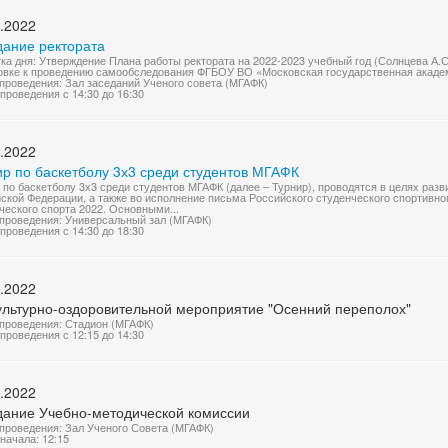
.2022
дание ректората
ка дня: Утверждение Плана работы ректората на 2022-2023 учебный год (Солнцева А.
овке к проведению самообследования ФГБОУ ВО «Московская государственная академ
проведения: Зал заседаний Ученого совета (МГАФК)
проведения с 14:30 до 16:30
.2022
ир по баскетболу 3х3 среди студентов МГАФК
 по баскетболу 3х3 среди студентов МГАФК (далее – Турнир), проводятся в целях разв
ской Федерации, а также во исполнение письма Российского студенческого спортивно
ческого спорта 2022. Основными...
проведения: Универсальный зал (МГАФК)
проведения с 14:30 до 18:30
.2022
ультурно-оздоровительной мероприятие "Осенний переполох"
проведения: Стадион (МГАФК)
проведения с 12:15 до 14:30
.2022
дание Учебно-методической комиссии
проведения: Зал Ученого Совета (МГАФК)
начала: 12:15