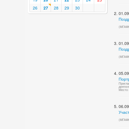
26
27
28
29
30
01.09
Позд
(МГАФ
01.09
Позд
(МГАФ
05.09
Порт
Пригла
деятел
Место 
06.09
Учас
(МГАФ