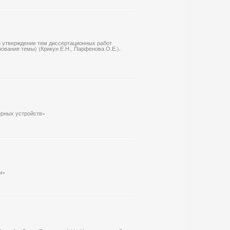
 и утверждение тем диссертационных работ
ования темы) (Крикун Е.Н., Парфенова О.Е.).
ерных устройств»
и»