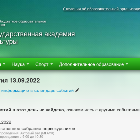
Сведения об образовательной организац
 бюджетное образовательное
ния
ударственная академия
ьтуры
м
Наука
Спорт
Дополнительное образование
ия 13.09.2022
 информацию в календарь событий
ятий в этот день не найдено,
ознакомьтесь с другими событиями
.2022
ественное собрание первокурсников
проведения: Актовый зал (МГАФК)
проведения с 9:00 до 10:30