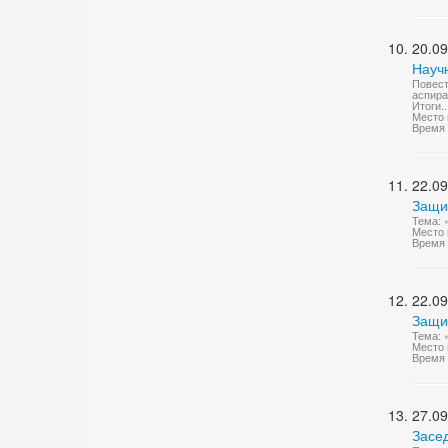
20.09
Науч
Повест
аспира
Итоги..
Место 
Время 
22.09
Защи
Тема: 
Место 
Время 
22.09
Защи
Тема: 
Место 
Время 
27.09
Засе