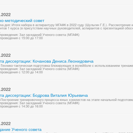
.2022
но-методический совет
ка дня: Итоги набора в аспирантуру МГАФК в 2022 году (Шульгин Г.Е.). Рассмотрение
нтов 1 курса (в присутствии научных руководителей, аспирантов с презентацией обосн
.
проведения: Зал заседаний Ученого совета (МГАФК)
проведения с 15:00 до 17:00
.2022
та диссертации: Кочанова Дениса Леонидовича
«Технико-тактическая подготовка блокирующих в волейболе с использованием тренаж
проведения: Зал заседаний Ученого совета (МГАФК)
проведения с 12:00 до 14:00
.2022
та диссертации: Бодрова Виталия Юрьевича
«Построение тренировочного процесса юных хоккеистов на этапе начальной подготовк
проведения: Зал заседаний Ученого совета (МГАФК)
проведения с 14:30 до 16:00
.2022
дание Ученого совета