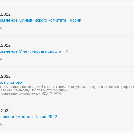
.2022
равление Олимпийского комитета России
К)
.2022
равление Министерства спорта РФ
К)
.2022
рет ученого
шаем наших пользователей посетить тематическую выставку, посвященную профессо
ю науки РФ Лысову Павлу Константиновичу.
проведения: Библиотека, к. 426 (МГАФК)
.2022
тники олимпиады Пекин 2022
К)