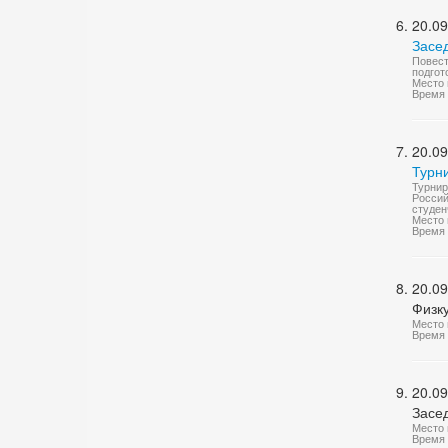
20.09
Засе
Повест
подгот
Место 
Время 
20.09
Турн
Турнир
Россий
студен
Место 
Время 
20.09
Физк
Место 
Время 
20.09
Засе
Место 
Время 