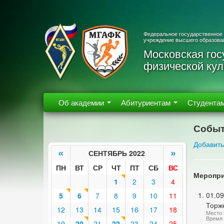
Федеральное государственное
учреждение высшего образова
Московская гос
физической кул
Об академии
Абитуриентам
Студента
Событ
Добавить
«
»
СЕНТЯБРЬ 2022
ПН
ВТ
СР
ЧТ
ПТ
СБ
ВС
Меропри
1
2
3
4
01.09
5
6
7
8
9
10
11
Торж
12
13
14
15
16
17
18
Место 
Время 
19
20
21
22
23
24
25