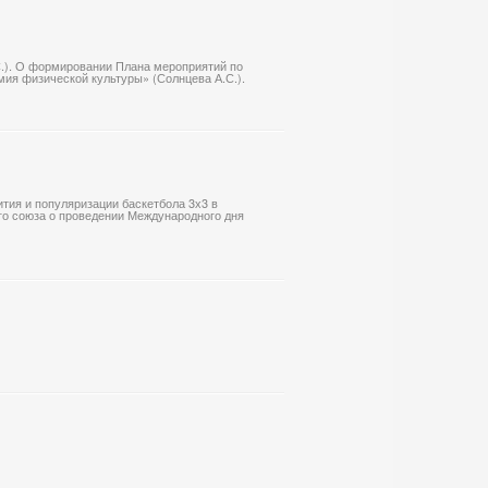
С.). О формировании Плана мероприятий по
ия физической культуры» (Солнцева А.С.).
ития и популяризации баскетбола 3х3 в
го союза о проведении Международного дня