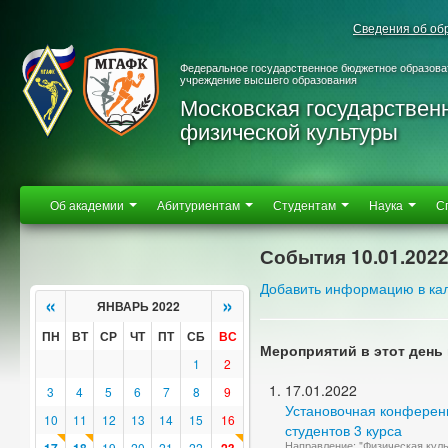
Сведения об об
Федеральное государственное бюджетное образова
учреждение высшего образования
Московская государствен
физической культуры
Об академии
Абитуриентам
Студентам
Наука
С
События 10.01.202
Добавить информацию в ка
«
»
ЯНВАРЬ 2022
ПН
ВТ
СР
ЧТ
ПТ
СБ
ВС
Мероприятий в этот день 
1
2
17.01.2022
3
4
5
6
7
8
9
Установочная конференц
10
11
12
13
14
15
16
студентов 3 курса
Направление: "Физическая куль
19
20
21
22