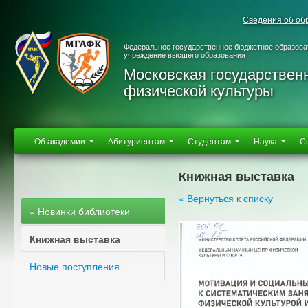
Сведения об об
Федеральное государственное бюджетное образова
учреждение высшего образования
Московская государствен
физической культуры
Об академии
Абитуриентам
Студентам
Наука
С
Книжная выставка
« Вернуться к списку
« Новинки библиотеки
Книжная выставка
Новые поступления