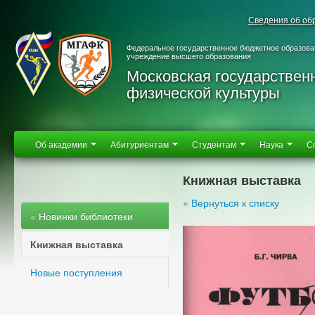
Сведения об об
Федеральное государственное бюджетное образова
учреждение высшего образования
Московская государствен
физической культуры
Об академии
Абитуриентам
Студентам
Наука
С
Книжная выставка
« Вернуться к списку
« Новинки библиотеки
Книжная выставка
Новые поступления