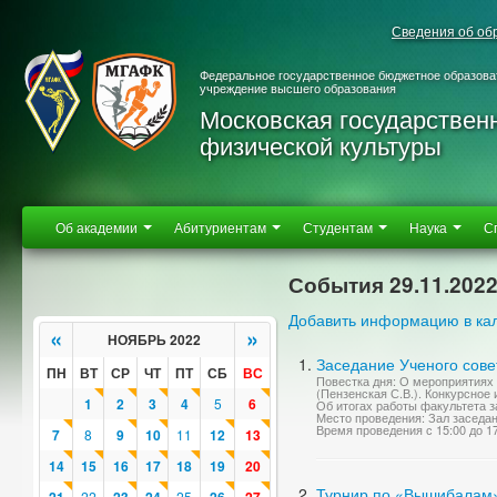
Сведения об об
Федеральное государственное бюджетное образова
учреждение высшего образования
Московская государствен
физической культуры
Об академии
Абитуриентам
Студентам
Наука
С
События 29.11.202
Добавить информацию в ка
«
»
НОЯБРЬ 2022
Заседание Ученого сове
ПН
ВТ
СР
ЧТ
ПТ
СБ
ВС
Повестка дня: О мероприятиях
(Пензенская С.В.). Конкурсное
1
2
3
4
5
6
Об итогах работы факультета з
Место проведения: Зал заседа
Время проведения с 15:00 до 1
7
8
9
10
11
12
13
14
15
16
17
18
19
20
Турнир по «Вышибалам»
22
25