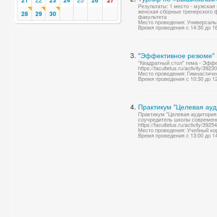
21
23
24
26
27
Результаты: 1 место - мужская
женская сборные тренерского ф
28
29
30
факультета
Место проведения: Универсаль
Время проведения с 14:30 до 1
"Эффективное резюме"
"Квадратный стол" тема - Эффе
https://facultetus.ru/activity/39230
Место проведения: Гимнастическ
Время проведения с 10:30 до 1
Практикум "Целевая ауди
Практикум "Целевая аудитория и
соучредитель школы современн
https://facultetus.ru/activity/3
Место проведения: Учебный ко
Время проведения с 13:00 до 1