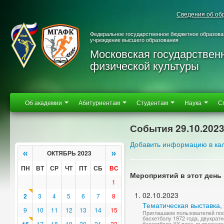
Сведения об об
Федеральное государственное бюджетное образова
учреждение высшего образования
Московская государствен
физической культуры
Об академии
Абитуриентам
Студентам
Наука
С
События 29.10.202
Добавить информацию в ка
«
»
ОКТЯБРЬ 2023
ПН
ВТ
СР
ЧТ
ПТ
СБ
ВС
Мероприятий в этот день 
1
02.10.2023
2
3
4
5
6
7
8
Тематическая выставка
9
10
11
12
13
14
15
Приглашаем пользователей по
баскетболу 1972 года, двукрат
17
18
19
20
21
22
баскетбола ХХ века, выпускни