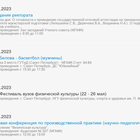
.2023
дание ректората
ка дня: О готовности к проведению государственной итоговой аттестации на тренерск
тете магистерской подготовки (Лепешкина С.В., Дерючева В.А., Вощинина Н.А.). О под
ов учебного...
проведения: Зал заседаний Ученого совета (МГАФК)
проведения с 9:30 до 11:00
.2023
Белова - баскетбол (мужчины)
за 3 место ГУТиД (Санкт-Петербург) - МГАФК Счет: 64:84
проведения: г. Санкт-Петербург, ДС "Юбилейный"
проведения с 15:30 до 17:30
.2023
Фестиваль вузов физической культуры (22 - 26 мая)
проведения: г. Санкт-Петербург, НГУ физической культуры, спорта и здоровья им. П. 
.2023
овая конференция по производственной практике (научно-педагоги
ление "Физическая культура".
проведения: Аудитория № 327 (МГАФК)
проведения с 12:00 до 13:00