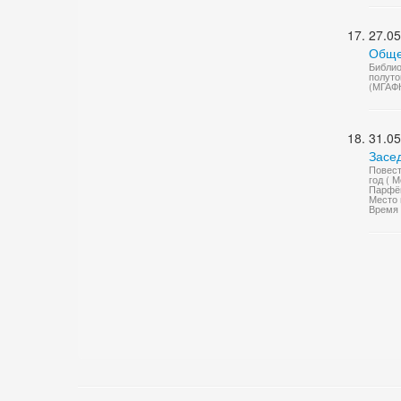
27.05
Обще
Библио
полуто
(МГАФ
31.05
Засе
Повест
год ( 
Парфён
Место 
Время 