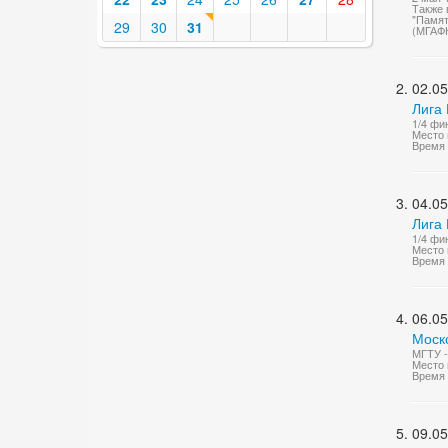
Также 
"Памят
29
30
31
(МГАФ
02.05
Лига 
1/4 фи
Место 
Время 
04.05
Лига 
1/4 фи
Место 
Время 
06.05
Моско
МГТУ -
Место 
Время 
09.05