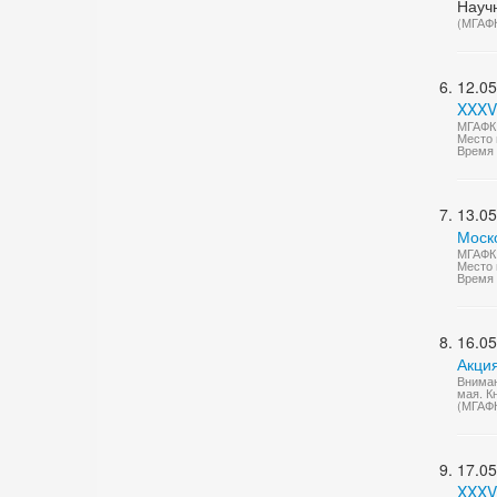
Науч
(МГАФ
12.05
XXXV
МГАФК 
Место 
Время 
13.05
Моско
МГАФК
Место 
Время 
16.05
Акци
Вниман
мая. К
(МГАФ
17.05
XXXV