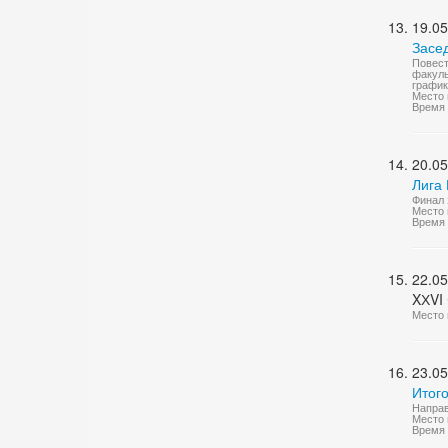
19.05
Засе
Повест
факуль
график
Место 
Время 
20.05
Лига 
Финал 
Место 
Время 
22.05
XХVI 
Место 
23.05
Итог
Направ
Место 
Время 