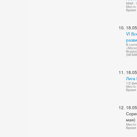
МАИ -
Место 
Время 
18.05
VI В
разви
В соот
«Моско
Всерос
(МГАФ
18.05
Лига 
1/2 фи
Место 
Время 
18.05
Соре
мая)
Место 
Время 