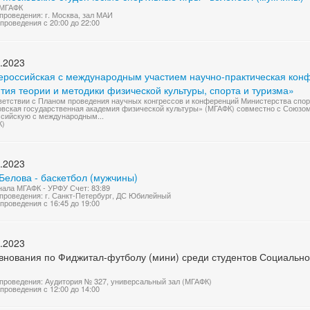
 МГАФК
проведения: г. Москва, зал МАИ
проведения с 20:00 до 22:00
.2023
сероссийская с международным участием научно-практическая ко
тия теории и методики физической культуры, спорта и туризма»
ветствии с Планом проведения научных конгрессов и конференций Министерства спо
вская государственная академия физической культуры» (МГАФК) совместно с Союзом
сийскую с международным...
К)
.2023
Белова - баскетбол (мужчины)
нала МГАФК - УРФУ Счет: 83:89
проведения: г. Санкт-Петербург, ДС Юбилейный
проведения с 16:45 до 19:00
.2023
внования по Фиджитал-футболу (мини) среди студентов Социально-
проведения: Аудитория № 327, универсальный зал (МГАФК)
проведения с 12:00 до 14:00