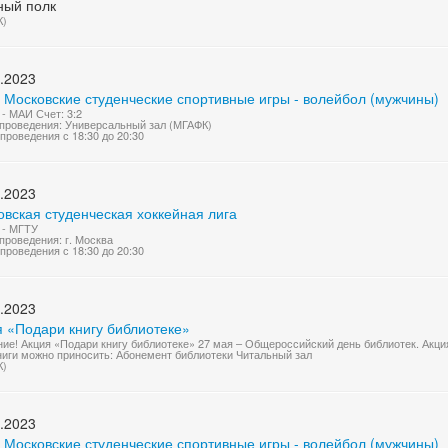
ный полк
К)
.2023
 Московские студенческие спортивные игры - волейбол (мужчины)
- МАИ Счет: 3:2
проведения: Универсальный зал (МГАФК)
проведения с 18:30 до 20:30
.2023
вская студенческая хоккейная лига
 - МГТУ
проведения: г. Москва
проведения с 18:30 до 20:30
.2023
я «Подари книгу библиотеке»
ие! Акция «Подари книгу библиотеке» 27 мая – Общероссийский день библиотек. Акция
ниги можно приносить: Абонемент библиотеки Читальный зал
К)
.2023
 Московские студенческие спортивные игры - волейбол (мужчины)