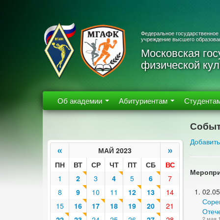
Федеральное государственное
учреждение высшего образова
Московская гос
физической кул
Об академии
Абитуриентам
Студента
Событ
Добавить
«
»
МАЙ 2023
ПН
ВТ
СР
ЧТ
ПТ
СБ
ВС
Меропри
1
2
3
4
5
6
7
02.05
8
9
10
11
12
13
14
Соре
15
16
17
18
19
20
21
Отече
22
23
24
25
26
27
28
2 мая 