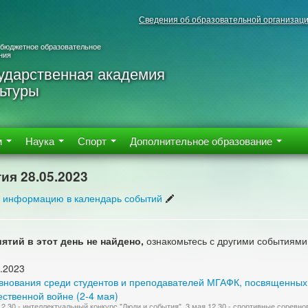
Сведения об образовательной организац
 бюджетное образовательное
ния
ударственная академия
ьтуры
м
Наука
Спорт
Дополнительное образование
ия 28.05.2023
 информацию в календарь событий
ятий в этот день не найдено,
ознакомьтесь с другими событиями
.2023
внования среди студентов и преподавателей МГАФК, посвященных
ственной войне (2-4 мая)
12.30 - интеллектуальный конкурс "Люди и события". 3 мая 12.30 - спортивные соревн