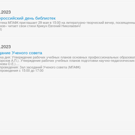
.2023
российский день библиотек
тека МГАФК приглашает 29 мая в 15:00 на литературно-творческий вечер, посвященны
нов» читает свои стихи Крикун Евгений Николаевич!
К)
.2023
дание Ученого совета
ка дня: Утверждение рабочих учебных планов основных профессиональных образова
Морозов А.П.). Утверждение рабочих учебных планов подготовки научно-педагогических
ова О.Е.)....
проведения: Зал заседаний Ученого совета (МГАФК)
проведения с 15:00 до 17:00