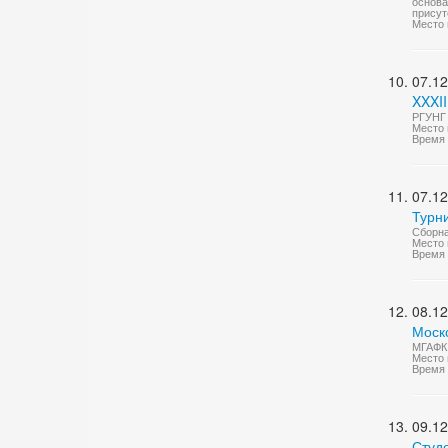
основа
присут
Место 
07.12
XXXII
РГУНГ 
Место 
Время 
07.12
Турн
Сборна
Место 
Время 
08.12
Моск
МГАФК 
Место 
Время 
09.12
Студ