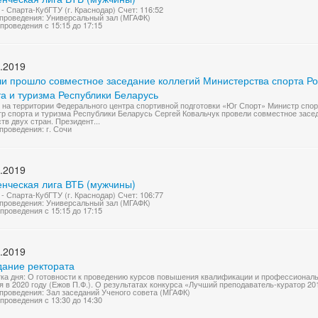
- Спарта-КубГТУ (г. Краснодар) Счет: 116:52
проведения: Универсальный зал (МГАФК)
проведения с 15:15 до 17:15
.2019
чи прошло совместное заседание коллегий Министерства спорта Р
а и туризма Республики Беларусь
 на территории Федерального центра спортивной подготовки «Юг Спорт» Министр спо
р спорта и туризма Республики Беларусь Сергей Ковальчук провели совместное зас
тв двух стран. Президент...
проведения: г. Сочи
.2019
енческая лига ВТБ (мужчины)
- Спарта-КубГТУ (г. Краснодар) Счет: 106:77
проведения: Универсальный зал (МГАФК)
проведения с 15:15 до 17:15
.2019
дание ректората
ка дня: О готовности к проведению курсов повышения квалификации и профессиональ
я в 2020 году (Ежов П.Ф.). О результатах конкурса «Лучший преподаватель-куратор 201
проведения: Зал заседаний Ученого совета (МГАФК)
проведения с 13:30 до 14:30