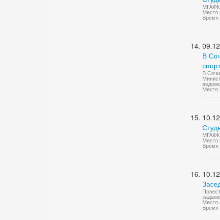
МГАФК 
Место 
Время 
09.12
В Со
спорт
В Сочи
Минист
ведомс
Место 
10.12
Студ
МГАФК 
Место 
Время 
10.12
Засе
Повест
задани
Место 
Время 