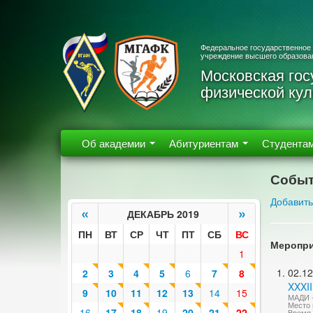
Федеральное государственное
учреждение высшего образова
Московская гос
физической кул
Об академии
Абитуриентам
Студента
Событ
Добавить
«
»
ДЕКАБРЬ 2019
ПН
ВТ
СР
ЧТ
ПТ
СБ
ВС
Меропри
1
02.12
2
3
4
5
6
7
8
XXXII
9
10
11
12
13
14
15
МАДИ -
Место 
16
17
18
19
20
21
22
Время 