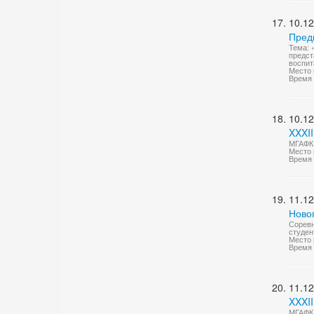
10.12
Пред
Тема: 
предст
воспит
Место 
Время 
10.12
XXXII
МГАФК 
Место 
Время 
11.12
Ново
Соревн
студен
Место 
Время 
11.12
XXXII
МГАФК 