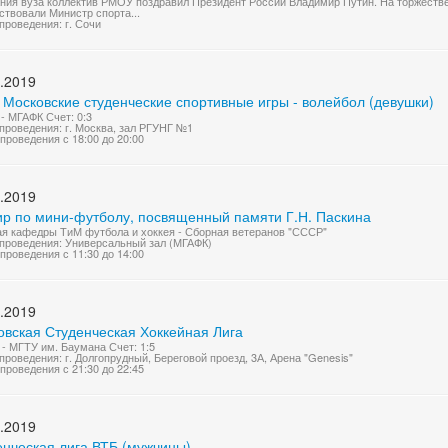
ния вуза коллектив РМОУ поздравил Президент России Владимир Путин. На торжеств
ствовали Министр спорта...
проведения: г. Сочи
.2019
 Московские студенческие спортивные игры - волейбол (девушки)
- МГАФК Счет: 0:3
проведения: г. Москва, зал РГУНГ №1
проведения с 18:00 до 20:00
.2019
ир по мини-футболу, посвященный памяти Г.Н. Паскина
я кафедры ТиМ футбола и хоккея - Сборная ветеранов "СССР"
проведения: Универсальный зал (МГАФК)
проведения с 11:30 до 14:00
.2019
овская Студенческая Хоккейная Лига
- МГТУ им. Баумана Счет: 1:5
проведения: г. Долгопрудный, Береговой проезд, 3А, Арена "Genesis"
проведения с 21:30 до 22:45
.2019
енческая лига ВТБ (мужчины)