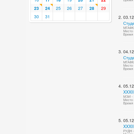
23
24
25
26
27
28
29
30
31
03.12
Студ
МГАФК 
Место 
Время 
04.12
Студ
МГАФК 
Место 
Время 
05.12
XXXII
МЭИ - 
Место 
Время 
05.12
XXXII
РУДН -