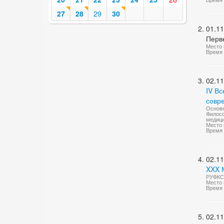
27
28
29
30
01.11
Перв
Место 
Время 
02.11
IV В
совре
Основн
Филосо
медици
Место 
Время 
02.11
XXX 
РУФКСМ
Место 
Время 
02.11