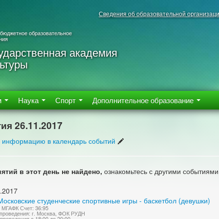
Сведения об образовательной организац
 бюджетное образовательное
ния
ударственная академия
ьтуры
м
Наука
Спорт
Дополнительное образование
ия 26.11.2017
 информацию в календарь событий
ятий в этот день не найдено,
ознакомьтесь с другими событиями
.2017
осковские студенческие спортивные игры - баскетбол (девушки)
 МГАФК Счет: 36:95
проведения: г. Москва, ФОК РУДН
проведения с 18:00 до 20:00