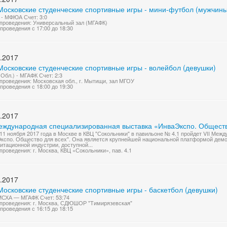
Московские студенческие спортивные игры - мини-футбол (мужчины
- МФЮА Счет: 3:0
проведения: Универсальный зал (МГАФК)
проведения с 17:00 до 18:30
.2017
Московские студенческие спортивные игры - волейбол (девушки)
Обл.) - МГАФК Счет: 2:3
проведения: Московская обл., г. Мытищи, зал МГОУ
проведения с 18:00 до 19:30
.2017
Международная специализированная выставка «ИнваЭкспо. Общество
 11 ноября 2017 года в Москве в КВЦ "Сокольники" в павильоне № 4.1 пройдет VII Ме
кспо. Общество для всех". Она является крупнейшей национальной платформой дем
итационной индустрии, доступной...
проведения: г. Москва, КВЦ «Сокольники», пав. 4.1
.2017
осковские студенческие спортивные игры - баскетбол (девушки)
СХА — МГАФК Счет: 53:74
проведения: г. Москва, СДЮШОР "Тимирязевская"
проведения с 16:15 до 18:15