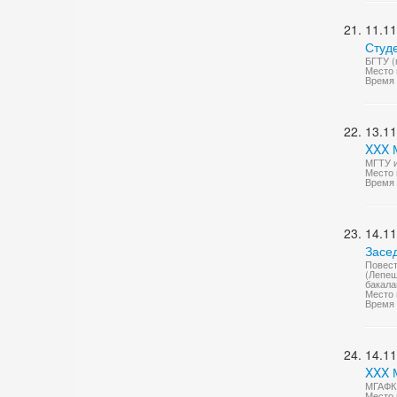
11.11
Студ
БГТУ (
Место 
Время 
13.11
XXX 
МГТУ и
Место 
Время 
14.11
Засе
Повест
(Лепеш
бакала
Место 
Время 
14.11
XXX 
МГАФК
Место 