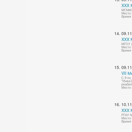
XXX 
МГАФК 
Место 
Время 
09.11
XXX 
МГОУ (
Место 
Время 
09.11
VII 
С 9 по
"ИнваЭ
реабил
Место 
10.11
XXX М
РГАУ-М
Место 
Время 