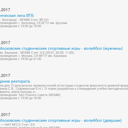
.2017
енческая лига ВТБ
г. Белгород) - МГАФК Счет: 85:101
проведения: г. Белгород, СК БГТУ им. Шухова
проведения с 13:00 до 15:00
.2017
Московские студенческие спортивные игры - волейбол (мужчины)
м. Баумана - МГАФК Счет: 0:3 (25:27, 20:25, 11:25).
проведения: г. Москва, СК МГТУ им. Баумана
проведения с 19:00 до 21:00
.2017
дание ректората
ка дня: О результатах промежуточной аттестации студентов факультета дневной форм
кина С.В., Скаржинская Е.Н.). О плане разработки и утверждения учебно-методичес
вриата, магистратуры и...
проведения: Зал Ученого совета (МГАФК)
проведения с 15:00 до 16:30
.2017
Московские студенческие спортивные игры - волейбол (девушки)
 — НИУ МГСУ Счет: 3:0
проведения: Универсальный зал (МГАФК)