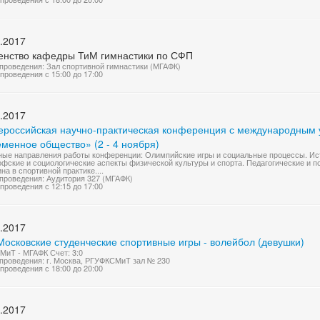
.2017
енство кафедры ТиМ гимнастики по СФП
проведения: Зал спортивной гимнастики (МГАФК)
проведения с 15:00 до 17:00
.2017
сероссийская научно-практическая конференция с международным 
менное общество» (2 - 4 ноября)
ые направления работы конференции: Олимпийские игры и социальные процессы. Ис
фские и социологические аспекты физической культуры и спорта. Педагогические и п
на в спортивной практике....
проведения: Аудитория 327 (МГАФК)
проведения с 12:15 до 17:00
.2017
Московские студенческие спортивные игры - волейбол (девушки)
иТ - МГАФК Счет: 3:0
проведения: г. Москва, РГУФКСМиТ зал № 230
проведения с 18:00 до 20:00
.2017