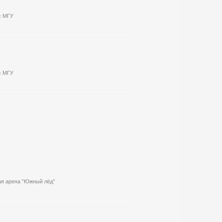
ус МГУ
ус МГУ
ая арена "Южный лёд"