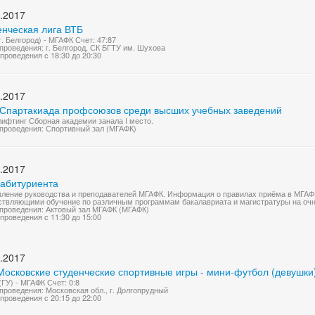
.2017
енческая лига ВТБ
г. Белгород) - МГАФК Счет: 47:87
проведения: г. Белгород, СК БГТУ им. Шухова
проведения с 18:30 до 20:30
.2017
 Спартакиада профсоюзов среди высших учебных заведений
ифтинг Сборная академии занала I место.
проведения: Спортивный зал (МГАФК)
.2017
 абитуриента
ление руководства и преподавателей МГАФК. Информация о правилах приёма в МГАФК
твляющими обучение по различным программам бакалавриата и магистратуры на очн
проведения: Актовый зал МГАФК (МГАФК)
проведения с 11:30 до 15:00
.2017
Московские студенческие спортивные игры - мини-футбол (девушки
ГУ) - МГАФК Счет: 0:8
проведения: Московская обл., г. Долгопрудный
проведения с 20:15 до 22:00