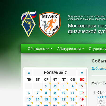
Федеральное государственное
учреждение высшего образова
Московская гос
физической кул
Об академии
Абитуриентам
Студента
Событ
Добавить
«
»
НОЯБРЬ 2017
ПН
ВТ
СР
ЧТ
ПТ
СБ
ВС
Меропри
1
2
3
4
5
01.11
6
7
8
9
10
11
12
XXX М
13
14
15
16
17
18
19
РУДН -
Место 
20
21
22
23
24
25
26
Время 