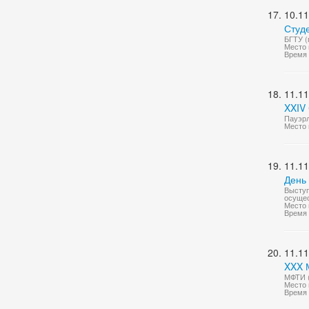
10.11
Студ
БГТУ (
Место 
Время 
11.11
XXIV
Пауэрл
Место 
11.11
День
Выступ
осущес
Место 
Время 
11.11
XXX 
МФТИ (
Место 
Время 