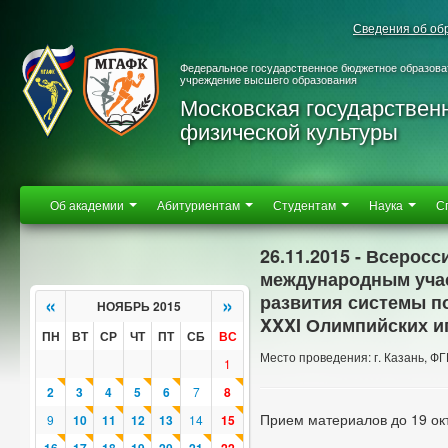
Сведения об об
Федеральное государственное бюджетное образова
учреждение высшего образования
Московская государствен
физической культуры
Об академии
Абитуриентам
Студентам
Наука
С
26.11.2015 - Всерос
международным уча
развития системы п
«
»
НОЯБРЬ 2015
XXXI Олимпийских иг
ПН
ВТ
СР
ЧТ
ПТ
СБ
ВС
Место проведения: г. Казань, 
1
2
3
4
5
6
7
8
Прием материалов до 19 окт
9
10
11
12
13
14
15