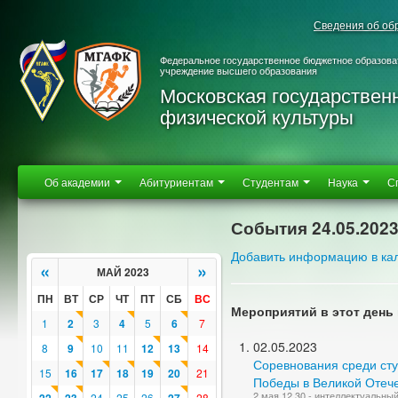
Сведения об об
Федеральное государственное бюджетное образова
учреждение высшего образования
Московская государствен
физической культуры
Об академии
Абитуриентам
Студентам
Наука
С
События 24.05.202
Добавить информацию в ка
«
»
МАЙ 2023
ПН
ВТ
СР
ЧТ
ПТ
СБ
ВС
Мероприятий в этот день 
1
2
3
4
5
6
7
02.05.2023
8
9
10
11
12
13
14
Соревнования среди ст
15
16
17
18
19
20
21
Победы в Великой Отече
2 мая 12.30 - интеллектуальны
24
25
26
28