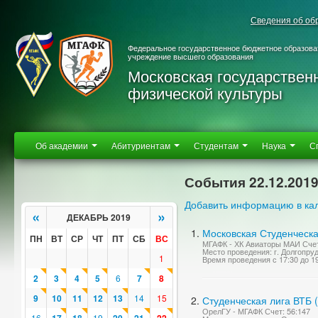
Сведения об об
Федеральное государственное бюджетное образова
учреждение высшего образования
Московская государствен
физической культуры
Об академии
Абитуриентам
Студентам
Наука
С
События 22.12.201
Добавить информацию в ка
«
»
ДЕКАБРЬ 2019
Московская Студенческа
ПН
ВТ
СР
ЧТ
ПТ
СБ
ВС
МГАФК - ХК Авиаторы МАИ Счет
Место проведения: г. Долгопруд
1
Время проведения с 17:30 до 1
2
3
4
5
6
7
8
9
10
11
12
13
14
15
Студенческая лига ВТБ 
ОрелГУ - МГАФК Счет: 56:147
16
19