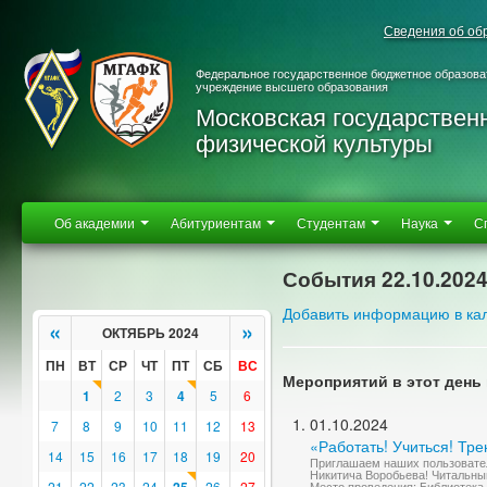
Сведения об об
Федеральное государственное бюджетное образова
учреждение высшего образования
Московская государствен
физической культуры
Об академии
Абитуриентам
Студентам
Наука
С
События 22.10.202
Добавить информацию в ка
«
»
ОКТЯБРЬ 2024
ПН
ВТ
СР
ЧТ
ПТ
СБ
ВС
Мероприятий в этот день 
1
2
3
4
5
6
01.10.2024
7
8
9
10
11
12
13
«Работать! Учиться! Тре
14
15
16
17
18
19
20
Приглашаем наших пользовател
Никитича Воробьева! Читальный
21
22
23
24
26
27
Место проведения: Библиотека