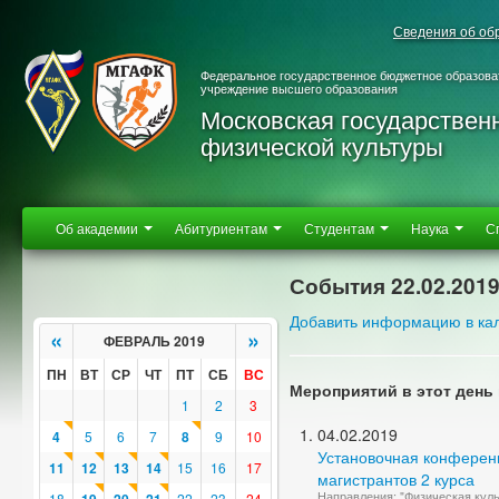
Сведения об об
Федеральное государственное бюджетное образова
учреждение высшего образования
Московская государствен
физической культуры
Об академии
Абитуриентам
Студентам
Наука
С
События 22.02.201
Добавить информацию в ка
«
»
ФЕВРАЛЬ 2019
ПН
ВТ
СР
ЧТ
ПТ
СБ
ВС
Мероприятий в этот день 
1
2
3
04.02.2019
4
5
6
7
8
9
10
Установочная конферен
11
12
13
14
15
16
17
магистрантов 2 курса
Направления: "Физическая куль
18
22
23
24