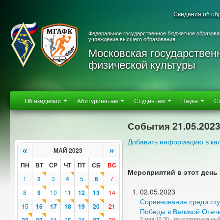
Сведения об об
Федеральное государственное бюджетное образова
учреждение высшего образования
Московская государствен
физической культуры
Об академии
Абитуриентам
Студентам
Наука
С
События 21.05.202
Добавить информацию в ка
«
»
МАЙ 2023
ПН
ВТ
СР
ЧТ
ПТ
СБ
ВС
Мероприятий в этот день 
1
2
3
4
5
6
7
02.05.2023
8
9
10
11
12
13
14
Соревнования среди ст
15
16
17
18
19
20
21
Победы в Великой Отече
2 мая 12.30 - интеллектуальны
24
25
26
28