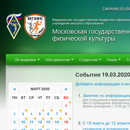
Сведения об об
Федеральное государственное бюджетное образова
учреждение высшего образования
Московская государствен
физической культуры
Об академии
Абитуриентам
Студентам
Наука
С
События 19.03.202
Добавить информацию в ка
«
»
МАРТ 2020
Занятие по информацио
ПН
ВТ
СР
ЧТ
ПТ
СБ
ВС
Для сотрудников и преподават
Место проведения: Библиотека,
1
Время проведения с 12:00 до 1
2
3
4
5
6
7
8
9
10
11
12
13
14
15
С 19 марта до 12 апрел
студентов и аспирантов
16
18
20
21
22