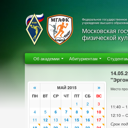
Федеральное государственное
учреждение высшего образова
Московская гос
физической кул
Об академии
Абитуриентам
Студента
14.05.
"Эргон
«
»
МАЙ 2015
Место про
ПН
ВТ
СР
ЧТ
ПТ
СБ
ВС
1
2
3
11:40 – 
4
5
6
7
8
9
10
12:10 – 
11
12
13
14
15
16
17
Срок по
18
19
20
21
22
23
24