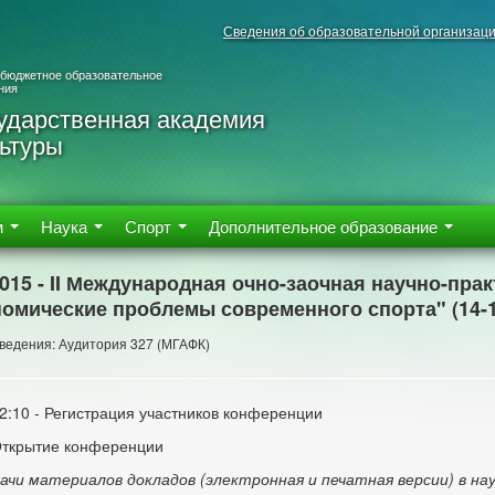
Сведения об образовательной организац
 бюджетное образовательное
ния
ударственная академия
ьтуры
м
Наука
Спорт
Дополнительное образование
2015 - II Международная очно-заочная научно-пр
омические проблемы современного спорта" (14-1
ведения: Аудитория 327 (МГАФК)
12:10 - Регистрация участников конференции
Открытие конференции
дачи материалов докладов
(электронная и печатная версии) в н